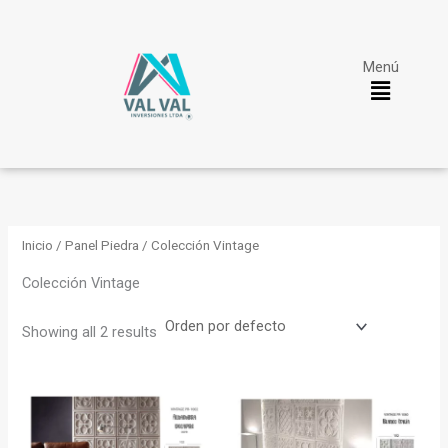
Omitir
B
e
u
ir
Menú
s
al
c
contenido
a
r
Inicio
/
Panel Piedra
/ Colección Vintage
Colección Vintage
Showing all 2 results