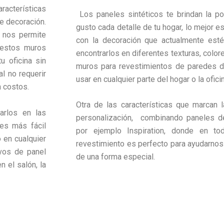
racterísticas
Los paneles sintéticos te brindan la pos
de decoración.
gusto cada detalle de tu hogar, lo mejor
e nos permite
con la decoración que actualmente est
 estos muros
encontrarlos en diferentes texturas, color
u oficina sin
muros para revestimientos de paredes d
al no requerir
usar en cualquier parte del hogar o la oficin
n costos.
Otra de las características que marcan 
arlos en las
personalización, combinando paneles d
es más fácil
por ejemplo Inspiration, donde en t
 en cualquier
revestimiento es perfecto para ayudarnos 
ivos de panel
de una forma especial.
n el salón, la