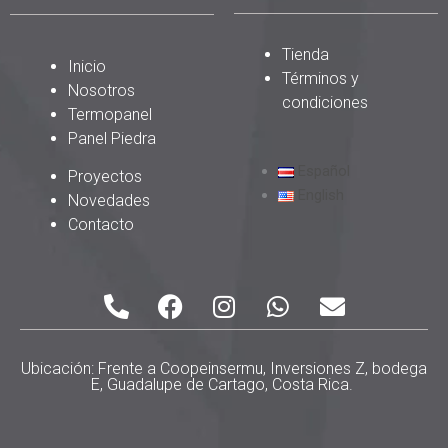
Tienda
Inicio
Términos y
Nosotros
condiciones
Termopanel
Panel Piedra
Español
Proyectos
English
Novedades
Contacto
P
F
I
W
E
h
a
n
h
n
o
c
s
a
v
n
e
t
t
e
Ubicación: Frente a Coopeinsermu, Inversiones Z, bodega
E, Guadalupe de Cartago, Costa Rica.
e
b
a
s
l
-
o
g
a
o
a
o
r
p
p