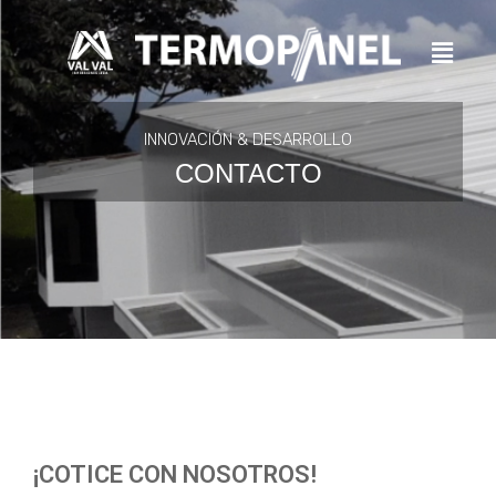
Omitir
e
ir
al
contenido
INNOVACIÓN & DESARROLLO
CONTACTO
¡COTICE CON NOSOTROS!