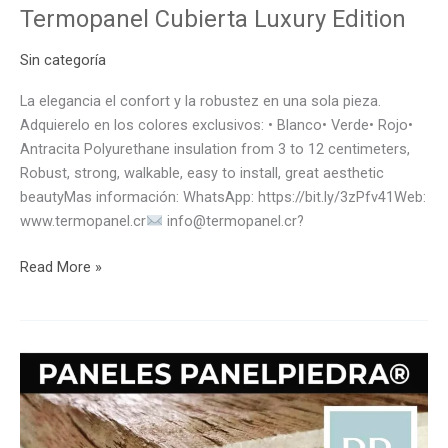
Termopanel Cubierta Luxury Edition
Sin categoría
La elegancia el confort y la robustez en una sola pieza.
Adquierelo en los colores exclusivos: • Blanco• Verde• Rojo•
Antracita Polyurethane insulation from 3 to 12 centimeters,
Robust, strong, walkable, easy to install, great aesthetic
beautyMas información: WhatsApp: https://bit.ly/3zPfv41Web:
www.termopanel.cr
info@termopanel.cr?
Read More »
¿Quieres
saber
de
qué