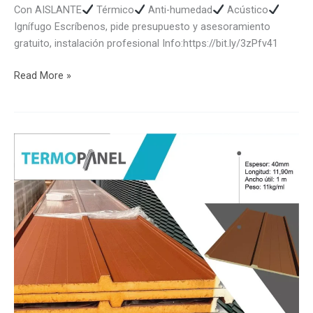
Con AISLANTE
Térmico
Anti-humedad
Acústico
Ignífugo Escríbenos, pide presupuesto y asesoramiento
gratuito, instalación profesional Info:https://bit.ly/3zPfv41
Read More »
¡Nuevo
Color!
EN
STOCK
…
Cada
día
con
más
VARIEDAD.