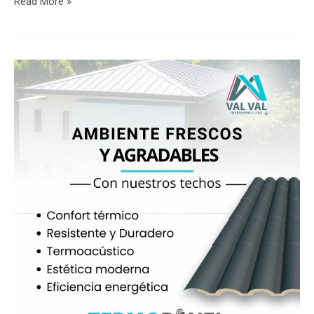
Read More »
Descubre
los
Techos
Innovadores
que
Transforman
Ambientes