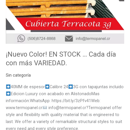
¡Nuevo Color! EN STOCK … Cada día
con más VARIEDAD.
Sin categoría
40MM de espesor
Calibre 24
3G con tapajuntas incluido
Edicion Luxury con acabado en AlistonadoMas
información:WhatsApp: https://bit.ly/3zPfv41Web:
www.termopanel.cr
info@termopanel.cr?Termopanel offer
style and flexibility with quality material that is engineered to
last. We offer a variety of remarkable structural styles to suit
every need and every style preference.