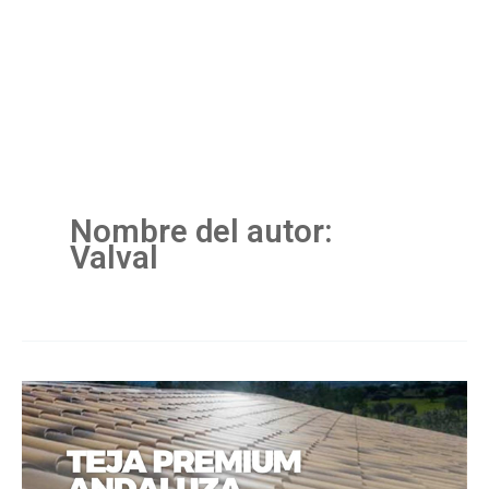
Omitir
e
ir
al
contenido
Nombre del autor:
Valval
Instalación
de
Teja
Premium