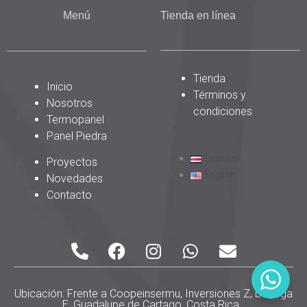
Menú
Tienda en línea
Tienda
Inicio
Términos y
Nosotros
condiciones
Termopanel
Panel Piedra
Español
Proyectos
English
Novedades
Contacto
P
F
I
W
E
h
a
n
h
n
o
c
s
a
v
n
e
t
t
e
Ubicación: Frente a Coopeinsermu, Inversiones Z, bodega
E, Guadalupe de Cartago, Costa Rica.