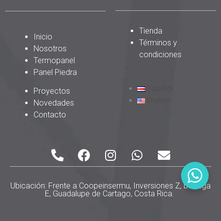
Tienda
Inicio
Términos y
Nosotros
condiciones
Termopanel
Panel Piedra
Español
Proyectos
English
Novedades
Contacto
P
F
I
W
E
h
a
n
h
n
o
c
s
a
v
n
e
t
t
e
Ubicación: Frente a Coopeinsermu, Inversiones Z, bodega
E, Guadalupe de Cartago, Costa Rica.
e
b
a
s
l
-
o
g
a
o